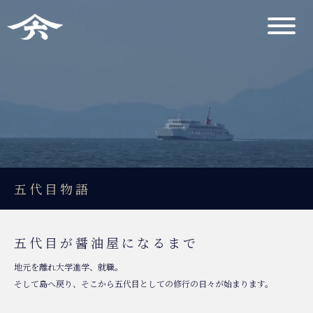
ヤマロク醤油について
ヤマロク醤油のこと
ヤマロクの歴史
五代目物語
やまろく茶屋
見学・アクセス
五代目物語
商品紹介
五代目が醤油屋になるまで
お知らせ
地元を離れ大学進学、就職。
お問合せ
そして島へ戻り、そこから五代目としての修行の日々が始まります。