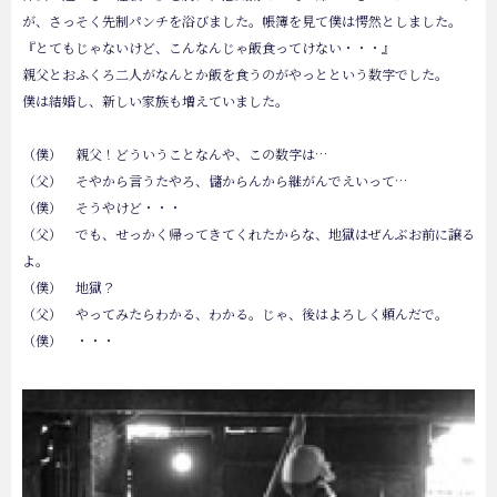
が、さっそく先制パンチを浴びました。帳簿を見て僕は愕然としました。
『とてもじゃないけど、こんなんじゃ飯食ってけない・・・』
親父とおふくろ二人がなんとか飯を食うのがやっとという数字でした。
僕は結婚し、新しい家族も増えていました。
（僕） 親父！どういうことなんや、この数字は…
（父） そやから言うたやろ、儲からんから継がんでえいって…
（僕） そうやけど・・・
（父） でも、せっかく帰ってきてくれたからな、地獄はぜんぶお前に譲る
よ。
（僕） 地獄？
（父） やってみたらわかる、わかる。じゃ、後はよろしく頼んだで。
（僕） ・・・