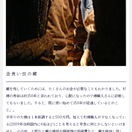
金食い虫の蔵
蔵を残していくためには、たくさんのお金が必要なこともわかりました。杉
樽の寿命は約150年と言われており、心配になったので樽職人さんに診断し
てもらいました。すると、既に使い始めて150年が経過しているとのこ
と。。
手作りの大樽は１本新調すると500万円。加えて杉樽職人が少なくなってい
る(2009年当時国内に4名ほど)ことも考えると早急に何とかしないといけま
せん。その他、土壁など蔵の補修や機械類の修繕費など、蔵を維持し残し