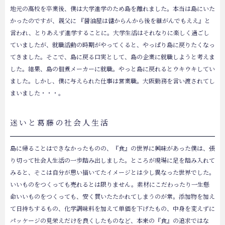
地元の高校を卒業後、僕は大学進学のため島を離れました。本当は島にいた
かったのですが、親父に 『醤油屋は儲からんから後を継がんでもええ』と
言われ、とりあえず進学することに。大学生活はそれなりに楽しく過ごし
ていましたが、就職活動の時期がやってくると、やっぱり島に戻りたくなっ
てきました。そこで、島に戻る口実として、島の企業に就職しようと考えま
した。結果、島の佃煮メーカーに就職。やっと島に戻れるとウキウキしてい
ました。しかし、僕に与えられた仕事は営業職。大阪勤務を言い渡されてし
まいました・・・。
迷いと葛藤の社会人生活
島に帰ることはできなかったものの、『食』の世界に興味があった僕は、張
り切って社会人生活の一歩踏み出しました。ところが現場に足を踏み入れて
みると、そこは自分が思い描いてたイメージとは少し異なった世界でした。
いいものをつくっても売れるとは限りません。素材にこだわったり一生懸
命いいものをつくっても、安く買いたたかれてしまうのが常。添加物を加え
て日持ちするもの、化学調味料を加えて単価を下げたもの、中身を変えずに
パッケージの見栄えだけを良くしたものなど、本来の『食』の追求ではな