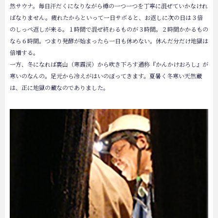
然サウナ。毎日汗だくになりながら樽の一つ一つを丁寧に混ぜていかなけれ
ばなりません。疲れたからといって一日サボると、お返しに次の日は３倍
のしっぺ返しが来る。１時間で混ぜ終わるものが３時間。２時間かかるもの
なら６時間。つまり発酵が始まったら一日も休めない。休んだ分だけ地獄は
倍増する。
一方、冬になれば裏山（寒霞渓）から吹き下ろす通称『かんかけおろし』が
寒いのなんの。足元から冷えがはいのぼってきます。夏暑く冬寒い天然蔵
は、正に地獄の蔵なのでありました。