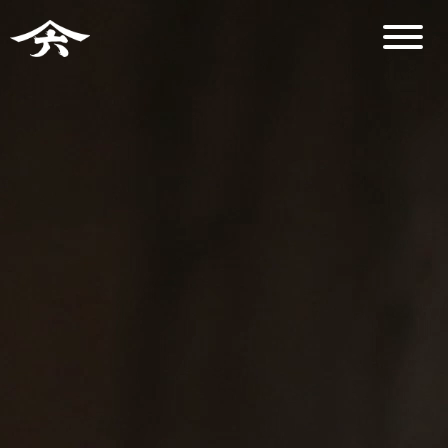
Über Yamaroku
Yamaroku Sojasoße
Importers
Führungen・Anfahrt
Produkte